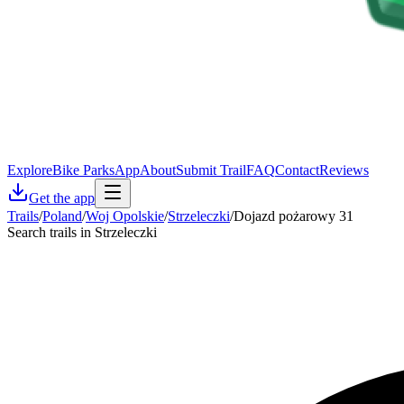
Explore
Bike Parks
App
About
Submit Trail
FAQ
Contact
Reviews
Get the app
Trails
/
Poland
/
Woj Opolskie
/
Strzeleczki
/
Dojazd pożarowy 31
Search trails in Strzeleczki