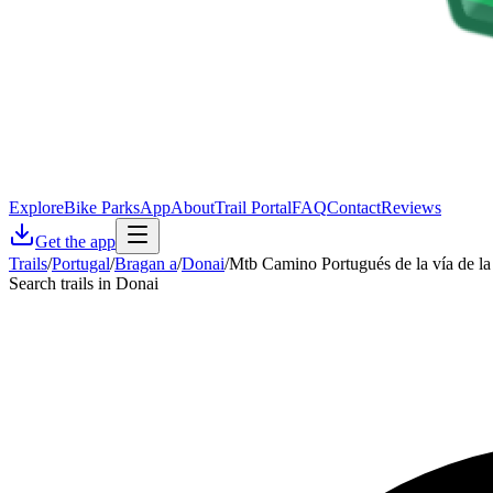
Explore
Bike Parks
App
About
Trail Portal
FAQ
Contact
Reviews
Get the app
Trails
/
Portugal
/
Bragan a
/
Donai
/
Mtb Camino Portugués de la vía de la
Search trails in Donai