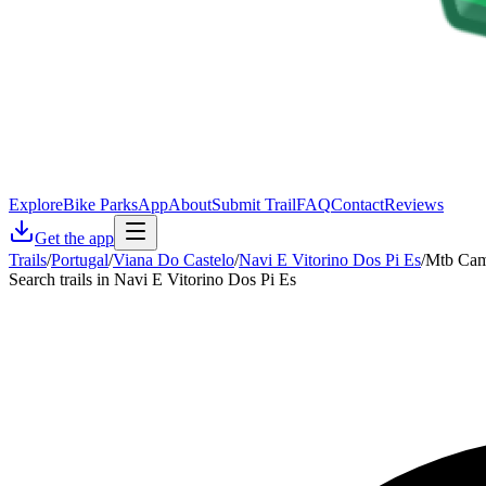
Explore
Bike Parks
App
About
Submit Trail
FAQ
Contact
Reviews
Get the app
Trails
/
Portugal
/
Viana Do Castelo
/
Navi E Vitorino Dos Pi Es
/
Mtb Cam
Search trails in Navi E Vitorino Dos Pi Es