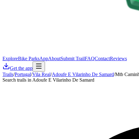
Explore
Bike Parks
App
About
Submit Trail
FAQ
Contact
Reviews
Get the app
Trails
/
Portugal
/
Vila Real
/
Adoufe E Vilarinho De Samard
/
Mtb Caminho
Search trails in Adoufe E Vilarinho De Samard