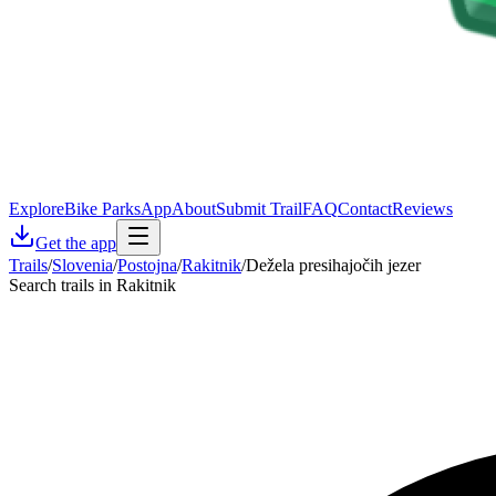
Explore
Bike Parks
App
About
Submit Trail
FAQ
Contact
Reviews
Get the app
Trails
/
Slovenia
/
Postojna
/
Rakitnik
/
Dežela presihajočih jezer
Search trails in Rakitnik