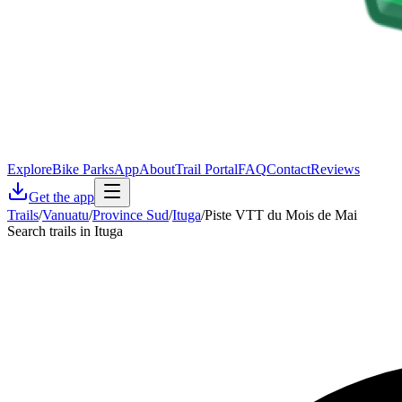
Explore
Bike Parks
App
About
Trail Portal
FAQ
Contact
Reviews
Get the app
Trails
/
Vanuatu
/
Province Sud
/
Ituga
/
Piste VTT du Mois de Mai
Search trails in Ituga