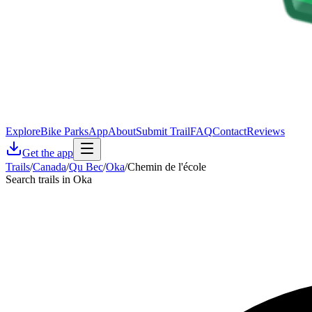
Explore
Bike Parks
App
About
Submit Trail
FAQ
Contact
Reviews
Get the app
Trails
/
Canada
/
Qu Bec
/
Oka
/
Chemin de l'école
Search trails in Oka