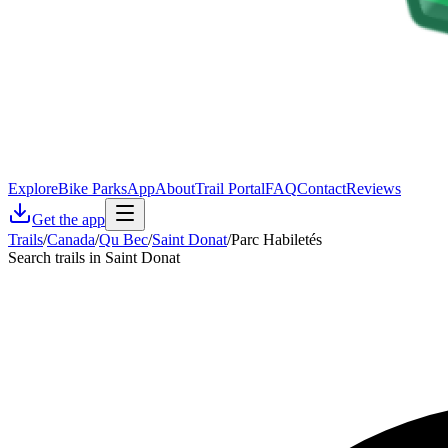
Explore
Bike Parks
App
About
Trail Portal
FAQ
Contact
Reviews
Get the app
Trails
/
Canada
/
Qu Bec
/
Saint Donat
/
Parc Habiletés
Search trails in Saint Donat