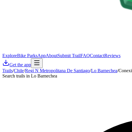
Explore
Bike Parks
App
About
Submit Trail
FAQ
Contact
Reviews
Get the app
Trails
/
Chile
/
Regi N Metropolitana De Santiago
/
Lo Barnechea
/
Conexi
Search trails in Lo Barnechea