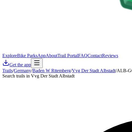
Explore
Bike Parks
App
About
Trail Portal
FAQ
Contact
Reviews
Get the app
Trails
/
Germany
/
Baden W Rttemberg
/
Vvg Der Stadt Albstadt
/
ALB-GO
Search trails in Vvg Der Stadt Albstadt