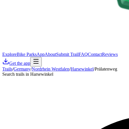
Explore
Bike Parks
App
About
Submit Trail
FAQ
Contact
Reviews
Get the app
Trails
/
Germany
/
Nordrhein Westfalen
/
Harsewinkel
/
Prälatenweg
Search trails in Harsewinkel