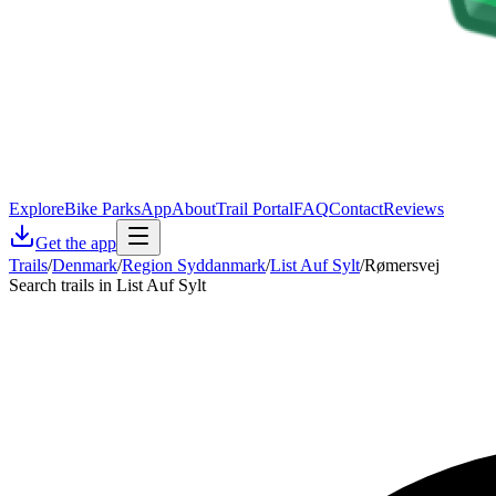
Explore
Bike Parks
App
About
Trail Portal
FAQ
Contact
Reviews
Get the app
Trails
/
Denmark
/
Region Syddanmark
/
List Auf Sylt
/
Rømersvej
Search trails in List Auf Sylt