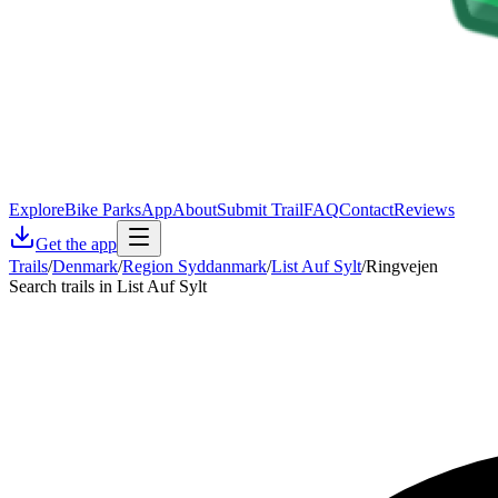
Explore
Bike Parks
App
About
Submit Trail
FAQ
Contact
Reviews
Get the app
Trails
/
Denmark
/
Region Syddanmark
/
List Auf Sylt
/
Ringvejen
Search trails in List Auf Sylt