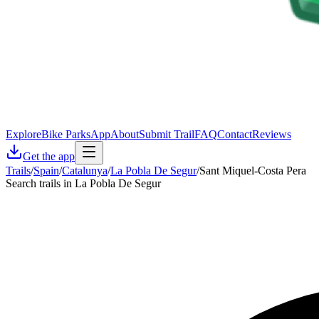
Explore
Bike Parks
App
About
Submit Trail
FAQ
Contact
Reviews
Get the app
Trails
/
Spain
/
Catalunya
/
La Pobla De Segur
/
Sant Miquel-Costa Pera
Search trails in La Pobla De Segur