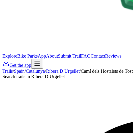
Explore
Bike Parks
App
About
Submit Trail
FAQ
Contact
Reviews
Get the app
Trails
/
Spain
/
Catalunya
/
Ribera D Urgellet
/
Camí dels Hostalets de Tos
Search trails in Ribera D Urgellet