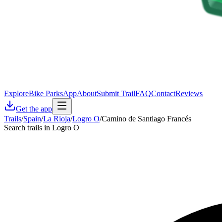
Explore
Bike Parks
App
About
Submit Trail
FAQ
Contact
Reviews
Get the app
Trails
/
Spain
/
La Rioja
/
Logro O
/
Camino de Santiago Francés
Search trails in Logro O