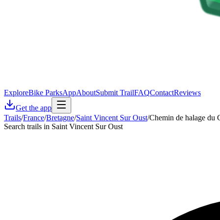
Explore
Bike Parks
App
About
Submit Trail
FAQ
Contact
Reviews
Get the app
Trails
/
France
/
Bretagne
/
Saint Vincent Sur Oust
/
Chemin de halage du C
Search trails in Saint Vincent Sur Oust