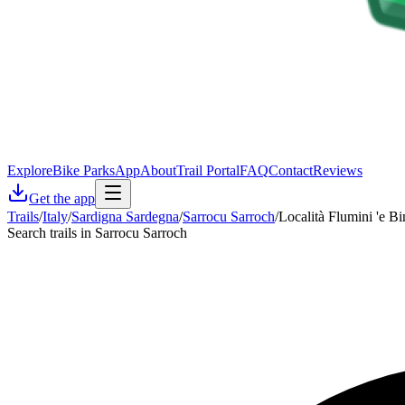
Explore
Bike Parks
App
About
Trail Portal
FAQ
Contact
Reviews
Get the app
Trails
/
Italy
/
Sardigna Sardegna
/
Sarrocu Sarroch
/
Località Flumini 'e B
Search trails in Sarrocu Sarroch