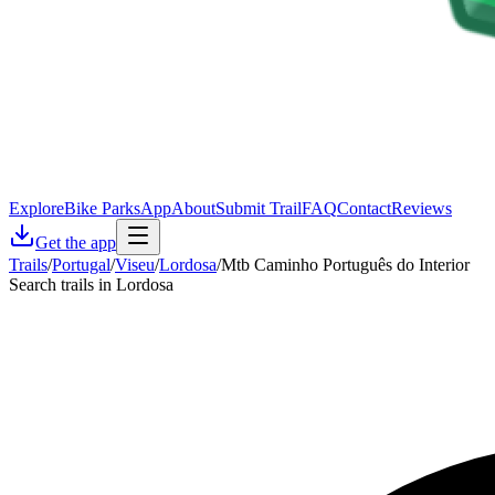
Explore
Bike Parks
App
About
Submit Trail
FAQ
Contact
Reviews
Get the app
Trails
/
Portugal
/
Viseu
/
Lordosa
/
Mtb Caminho Português do Interior
Search trails in Lordosa