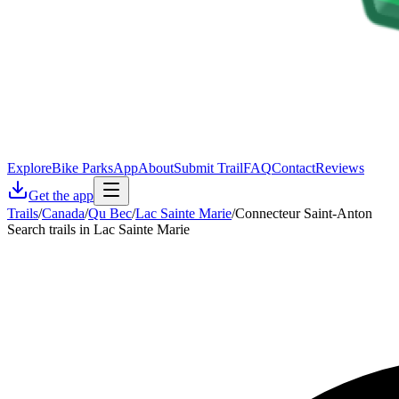
Explore
Bike Parks
App
About
Submit Trail
FAQ
Contact
Reviews
Get the app
Trails
/
Canada
/
Qu Bec
/
Lac Sainte Marie
/
Connecteur Saint-Anton
Search trails in Lac Sainte Marie