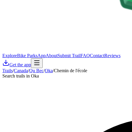
Explore
Bike Parks
App
About
Submit Trail
FAQ
Contact
Reviews
Get the app
Trails
/
Canada
/
Qu Bec
/
Oka
/
Chemin de l'école
Search trails in Oka