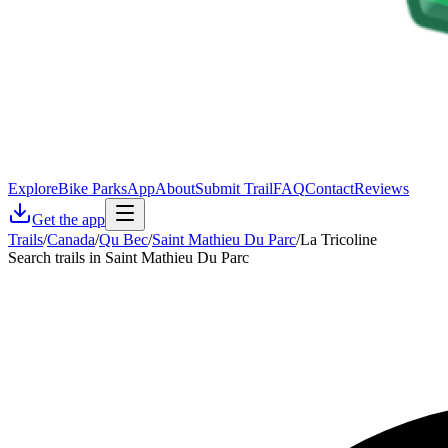
Explore
Bike Parks
App
About
Submit Trail
FAQ
Contact
Reviews
Get the app
Trails
/
Canada
/
Qu Bec
/
Saint Mathieu Du Parc
/
La Tricoline
Search trails in Saint Mathieu Du Parc